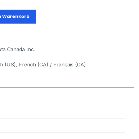
n Warenkorb
ta Canada Inc.
sh (US)
,
French (CA) / Français (CA)