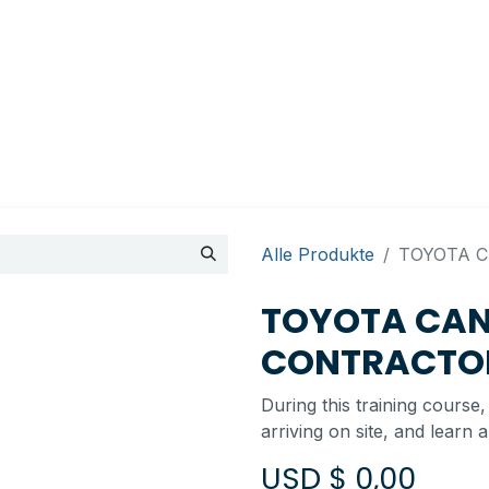
ements
Termin
Kontakt
My account
BI Canada
Alle Produkte
TOYOTA C
TOYOTA CANA
CONTRACTOR
During this training course
arriving on site, and lear
USD $
0,00