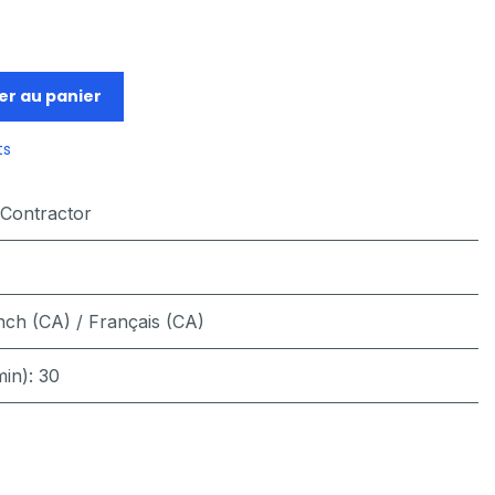
er au panier
ts
eContractor
nch (CA) / Français (CA)
min)
:
30