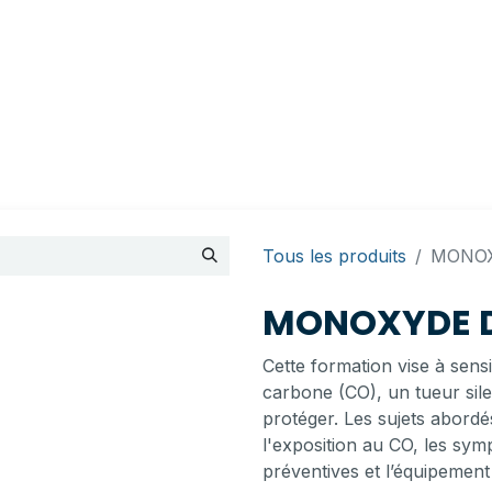
endez-vous
Contactez-nous
Mon compte
BI Canada
Tous les produits
MONOX
MONOXYDE 
Cette formation vise à sens
carbone (CO), un tueur silen
protéger. Les sujets abordé
l'exposition au CO, les sym
préventives et l’équipement