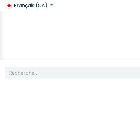
Français (CA)
Retour à SafeContractor
Boutique
Requis clients
R