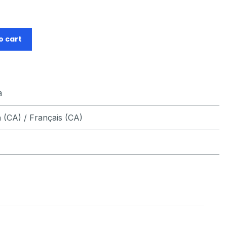
o cart
a
 (CA) / Français (CA)