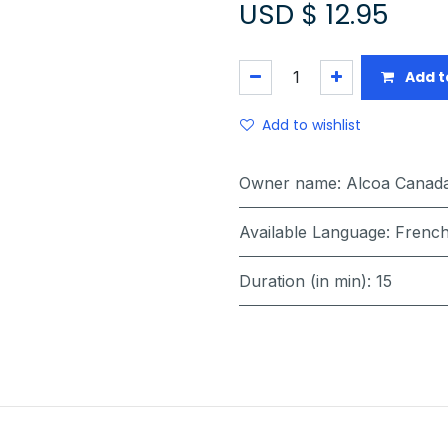
USD $
12.95
Add t
Add to wishlist
Owner name
:
Alcoa Canad
Available Language
:
French
Duration (in min)
:
15