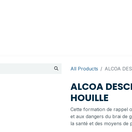
Appointment
Contact Us
My account
BI Canada
All Products
ALCOA DES
ALCOA DESC
HOUILLE
Cette formation de rappel ob
et aux dangers du brai de go
la santé et des moyens de p