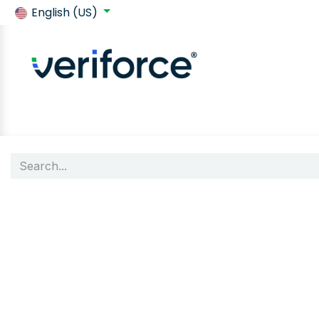
English (US)
Back to SafeContractor
Shop
Customer requirements